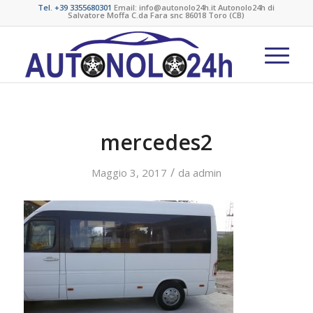
Tel. +39 3355680301
Email: info@autonolo24h.it Autonolo24h di
Salvatore Moffa C.da Fara snc 86018 Toro (CB)
mercedes2
/
Maggio 3, 2017
da
admin