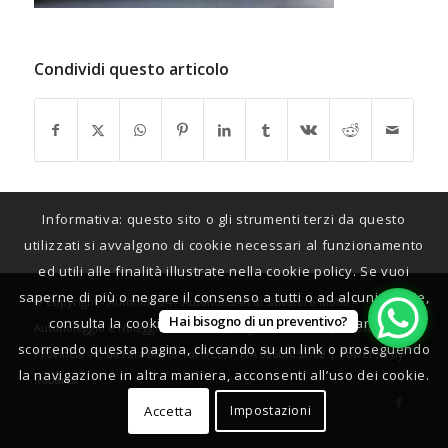
Condividi questo articolo
Informativa: questo sito o gli strumenti terzi da questo
utilizzati si avvalgono di cookie necessari al funzionamento
ed utili alle finalità illustrate nella cookie policy. Se vuoi
saperne di più o negare il consenso a tutti o ad alcuni cookie,
© Copyright - Autonolo 24 - Autonolo24h di Salvatore Moffa –
Hai bisogno di un preventivo?
consulta la cookie policy. Chiudendo questo banner,
Autonoleggio e Noleggio automobili, furgoni e van Campobasso e
scorrendo questa pagina, cliccando su un link o proseguendo
Provincia – C.da Fara 86018 Toro(CB) P.IVA 00667050702 |
Powered by
la navigazione in altra maniera, acconsenti all’uso dei cookie.
Robarts
Accetta
Impostazioni