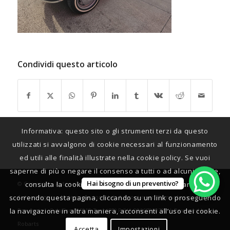
Condividi questo articolo
Informativa: questo sito o gli strumenti terzi da questo
utilizzati si avvalgono di cookie necessari al funzionamento
ed utili alle finalità illustrate nella cookie policy. Se vuoi
saperne di più o negare il consenso a tutti o ad alcuni cookie,
Hai bisogno di un preventivo?
consulta la cookie policy. Chiudendo questo banner,
© Copyright - Autonolo 24 - Autonolo24h di Salvatore Moffa –
scorrendo questa pagina, cliccando su un link o proseguendo
Autonoleggio e Noleggio automobili, furgoni e van Campobasso e
la navigazione in altra maniera, acconsenti all’uso dei cookie.
Provincia – C.da Fara 86018 Toro(CB) P.IVA 00667050702 |
Powered by
Robarts
Accetta
Impostazioni